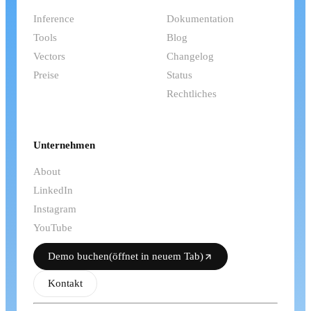
Inference
Dokumentation
Tools
Blog
Vectors
Changelog
Preise
Status
Rechtliches
Unternehmen
About
LinkedIn
Instagram
YouTube
Demo buchen
(öffnet in neuem Tab)
Kontakt