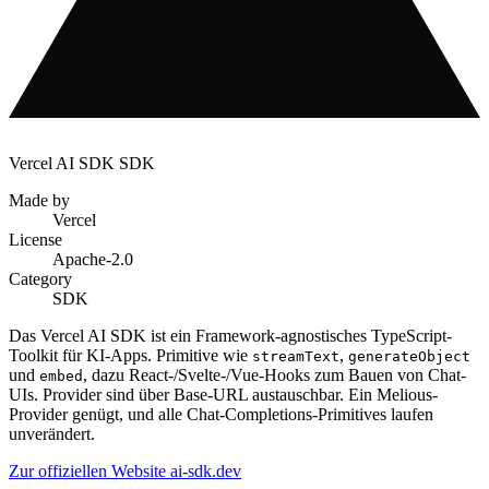
Vercel AI SDK
SDK
Made by
Vercel
License
Apache-2.0
Category
SDK
Das Vercel AI SDK ist ein Framework-agnostisches TypeScript-
Toolkit für KI-Apps. Primitive wie
,
streamText
generateObject
und
, dazu React-/Svelte-/Vue-Hooks zum Bauen von Chat-
embed
UIs. Provider sind über Base-URL austauschbar. Ein Melious-
Provider genügt, und alle Chat-Completions-Primitives laufen
unverändert.
Zur offiziellen Website
ai-sdk.dev