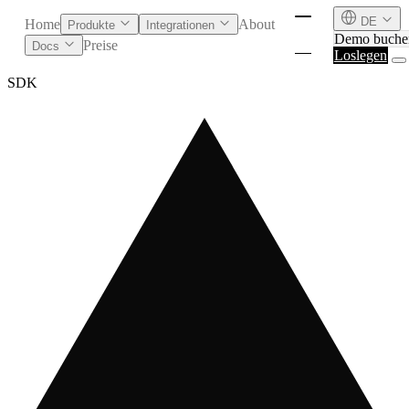
DE
Home
About
Produkte
Integrationen
Demo buche
Preise
Docs
Loslegen
SDK
English
Deutsch