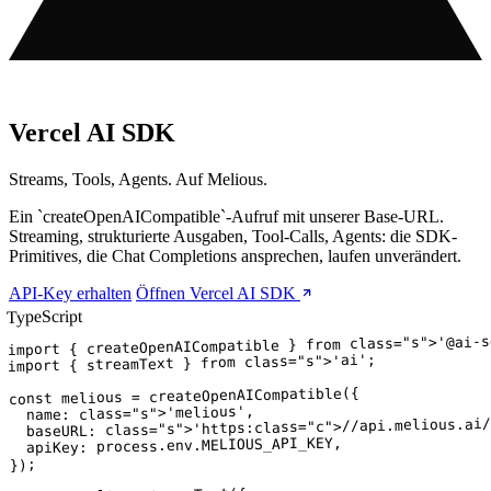
(öffnet in neuem T
Vercel AI SDK
Streams, Tools, Agents. Auf Melious.
Ein `createOpenAICompatible`-Aufruf mit unserer Base-URL.
Streaming, strukturierte Ausgaben, Tool-Calls, Agents: die SDK-
Primitives, die Chat Completions ansprechen, laufen unverändert.
API-Key erhalten
Öffnen Vercel AI SDK
TypeScript
class
from
 { createOpenAICompatible } 
import
="s">'ai';

class
from
 } 
streamText
 { 
import
 melious = createOpenAICompatible({

const
="s">'melious',

class
  name: 
="c">//api.melious.ai/
class
="s">'https:
class
  baseURL: 
.env.MELIOUS_API_KEY,

process
  apiKey: 
});
