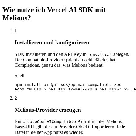
Wie nutze ich Vercel AI SDK mit
Melious?
1
Installieren und konfigurieren
SDK installieren und den API-Key in
ablegen.
.env.local
Der Compatible-Provider spricht ausschließlich Chat
Completions, genau das, was Melious bedient.
Shell
npm
echo
 "MELIOUS_API_KEY=
sk-mel-<YOUR_API_KEY>
" >> .e
2
Melious-Provider erzeugen
Ein
-Aufruf mit der Melious-
createOpenAICompatible
Base-URL gibt dir ein Provider-Objekt. Exportieren. Jede
Datei in deiner App nutzt es wieder.