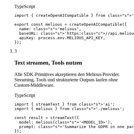
TypeScript
import
 { createOpenAICompatible } 
from
class
="s">'
export
const
 melious = createOpenAICompatible({

  name: 
class
="s">'melious',

  baseURL: 
class
="s">'https:
class
="c">//api.meliou
  apiKey: 
process
.env.MELIOUS_API_KEY,

});
3
Text streamen, Tools nutzen
Alle SDK-Primitives akzeptieren den Melious-Provider.
Streaming, Tools und strukturierte Outputs laufen ohne
Custom-Middleware.
TypeScript
import
 { 
streamText
 } 
from
class
import
 { melious } 
from
class
="s">'./melious';

const
 result = 
streamText
({

  model: melious(
class
="s">'<MODEL_ID>'),

  prompt: 
class
="s">'Summarize the GDPR 
in
 one par
});
