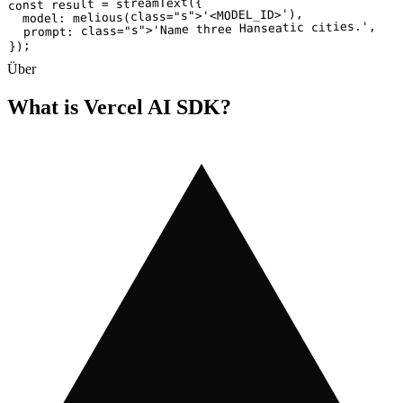
({

streamText
 result = 
const
="s">'<MODEL_ID>'),

class
  model: melious(
="s">'Name three Hanseatic cities.',

class
  prompt: 
});
Über
What is Vercel AI SDK
?