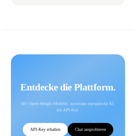
Entdecke die Plattform.
60+ Open-Weight-Modelle, souveräne europäische KI,
ein API-Key.
API-Key erhalten
Chat ausprobieren