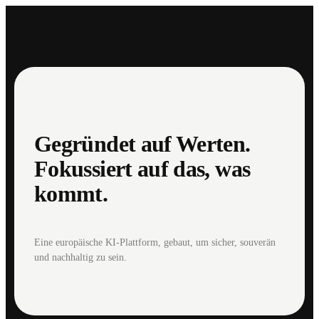
Gegründet auf Werten.
Fokussiert auf das, was
kommt.
Eine europäische KI-Plattform, gebaut, um sicher, souverän
und nachhaltig zu sein.
English
Deutsch