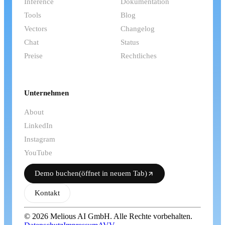
Inference
Dokumentation
Tools
Blog
Vectors
Changelog
Chat
Status
Preise
Rechtliches
Unternehmen
About
LinkedIn
Instagram
YouTube
Demo buchen
(öffnet in neuem Tab)
Kontakt
© 2026 Melious AI GmbH. Alle Rechte vorbehalten.