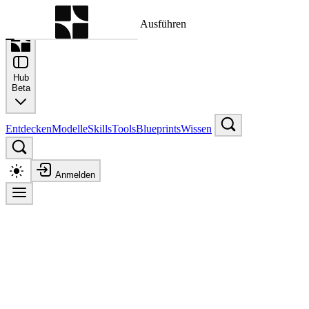
Befehlspalette
Suche nach einem Befehl zum Ausführen
Hub
Beta
Entdecken
Modelle
Skills
Tools
Blueprints
Wissen
Anmelden