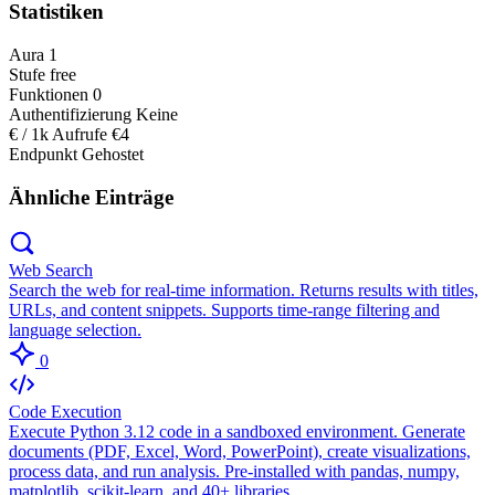
Statistiken
Aura
1
Stufe
free
Funktionen
0
Authentifizierung
Keine
€ / 1k Aufrufe
€4
Endpunkt
Gehostet
Ähnliche Einträge
Web Search
Search the web for real-time information. Returns results with titles,
URLs, and content snippets. Supports time-range filtering and
language selection.
0
Code Execution
Execute Python 3.12 code in a sandboxed environment. Generate
documents (PDF, Excel, Word, PowerPoint), create visualizations,
process data, and run analysis. Pre-installed with pandas, numpy,
matplotlib, scikit-learn, and 40+ libraries.