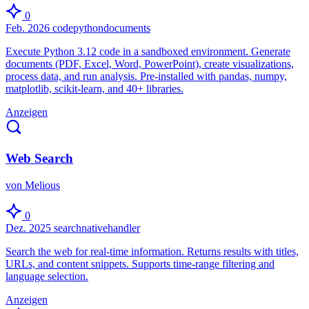
0
Feb. 2026
code
python
documents
Execute Python 3.12 code in a sandboxed environment. Generate
documents (PDF, Excel, Word, PowerPoint), create visualizations,
process data, and run analysis. Pre-installed with pandas, numpy,
matplotlib, scikit-learn, and 40+ libraries.
Anzeigen
Web Search
von Melious
0
Dez. 2025
search
native
handler
Search the web for real-time information. Returns results with titles,
URLs, and content snippets. Supports time-range filtering and
language selection.
Anzeigen